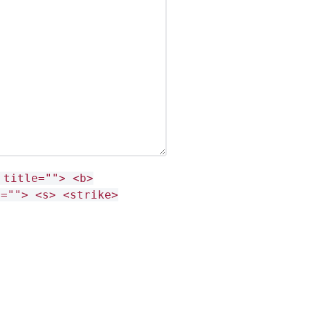
 title=""> <b>
e=""> <s> <strike>