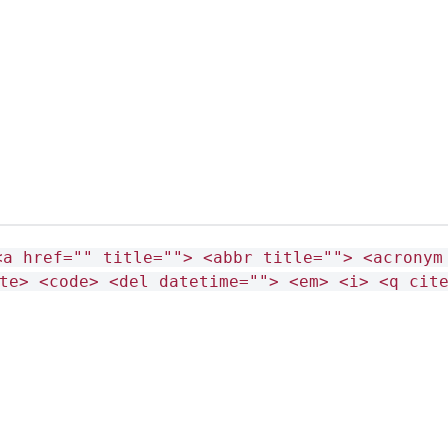
<a href="" title=""> <abbr title=""> <acronym
te> <code> <del datetime=""> <em> <i> <q cit