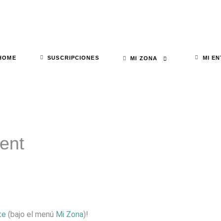
HOME
SUSCRIPCIONES
MI E
MI ZONA
tent
te
(bajo el menú
Mi Zona
)!