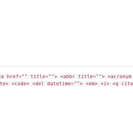
<a href="" title=""> <abbr title=""> <acronym
te> <code> <del datetime=""> <em> <i> <q cit