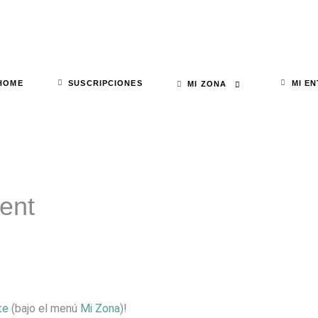
HOME
SUSCRIPCIONES
MI E
MI ZONA
tent
te
(bajo el menú
Mi Zona
)!