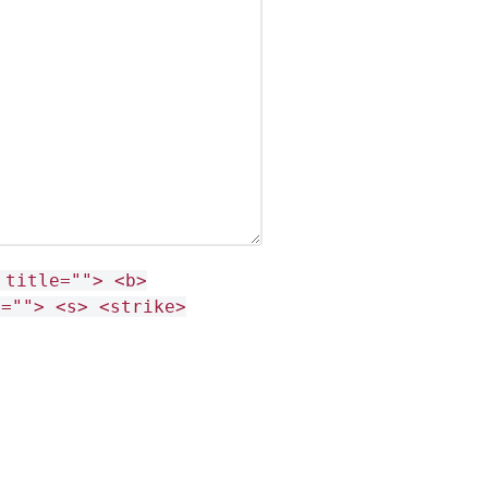
 title=""> <b>
e=""> <s> <strike>